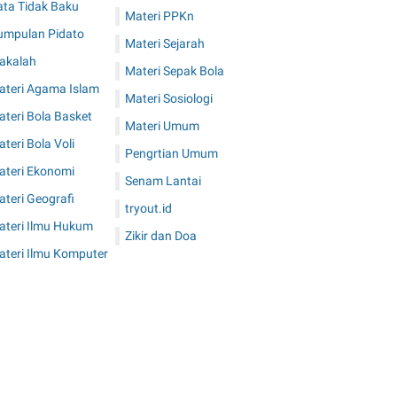
ata Tidak Baku
Materi PPKn
umpulan Pidato
Materi Sejarah
akalah
Materi Sepak Bola
ateri Agama Islam
Materi Sosiologi
teri Bola Basket
Materi Umum
teri Bola Voli
Pengrtian Umum
ateri Ekonomi
Senam Lantai
teri Geografi
tryout.id
ateri Ilmu Hukum
Zikir dan Doa
ateri Ilmu Komputer