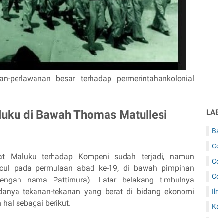
-perlawanan besar terhadap permerintahankolonial
luku di Bawah Thomas Matullesi
LA
B
C
at Maluku terhadap Kompeni sudah terjadi, namun
C
cul pada permulaan abad ke-19, di bawah pimpinan
C
dengan nama Pattimura). Latar belakang timbulnya
danya tekanan-tekanan yang berat di bidang ekonomi
Il
hal sebagai berikut.
K