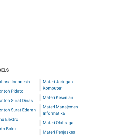
BELS
ahasa Indonesia
Materi Jaringan
Komputer
ontoh Pidato
Materi Kesenian
ontoh Surat Dinas
Materi Manajemen
ontoh Surat Edaran
Informatika
mu Elektro
Materi Olahraga
ata Baku
Materi Penjaskes