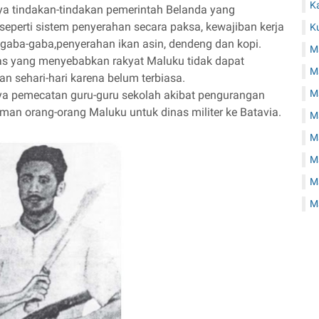
K
nya tindakan-tindakan pemerintah Belanda yang
seperti sistem penyerahan secara paksa, kewajiban kerja
K
gaba-gaba,penyerahan ikan asin, dendeng dan kopi.
M
rtas yang menyebabkan rakyat Maluku tidak dapat
M
 sehari-hari karena belum terbiasa.
Ma
nya pemecatan guru-guru sekolah akibat pengurangan
riman orang-orang Maluku untuk dinas militer ke Batavia.
Ma
M
Ma
M
M