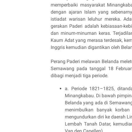
memperbaiki masyarakat Minangkab
dengan ajaran Islam yang sebenarny
istiadat warisan leluhur mereka. A
gerakan Paderi adalah kebiasaan-keb
dan minum-minuman keras. Terjadila
Kaum Adat yang merasa terdesak, kem
Inggris kemudian digantikan oleh Bel
Perang Paderi melawan Belanda mele
Semawang pada tanggal 18 Februar
dibagi menjadi tiga periode.
a. Periode 1821–1825, ditand
Minangkabau. Di bawah pimpin
Belanda yang ada di Semawang, 
menimbulkan banyak korban
mengundurkan diri ke daerah Li
Lembah Tanah Datar, kemudian
Van den Capellen).