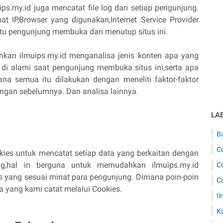
s.my.id juga mencatat file log dari setiap pengunjung.
t IP,Browser yang digunakan,Internet Service Provider
tu pengunjung membuka dan menutup situs ini.
kan ilmuips.my.id menganalisa jenis konten apa yang
 di alami saat pengunjung membuka situs ini,serta apa
ana semua itu dilakukan dengan meneliti faktor-faktor
ungan sebelumnya. Dan analisa lainnya.
LA
B
C
kies untuk mencatat setiap data yang berkaitan dengan
g,hal in berguna untuk memudahkan ilmuips.my.id
C
tas yang sesuai minat para pengunjung. Dimana poin-poin
C
nda yang kami catat melalui Cookies.
Il
K