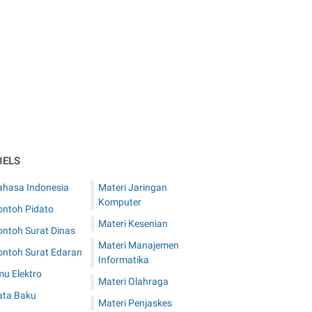
BELS
ahasa Indonesia
Materi Jaringan
Komputer
ontoh Pidato
Materi Kesenian
ontoh Surat Dinas
Materi Manajemen
ontoh Surat Edaran
Informatika
mu Elektro
Materi Olahraga
ata Baku
Materi Penjaskes