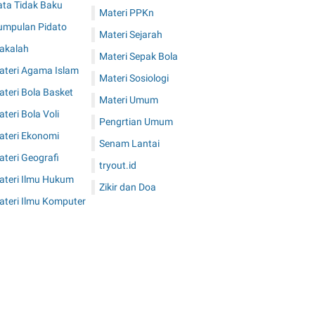
ata Tidak Baku
Materi PPKn
umpulan Pidato
Materi Sejarah
akalah
Materi Sepak Bola
ateri Agama Islam
Materi Sosiologi
teri Bola Basket
Materi Umum
teri Bola Voli
Pengrtian Umum
ateri Ekonomi
Senam Lantai
teri Geografi
tryout.id
ateri Ilmu Hukum
Zikir dan Doa
ateri Ilmu Komputer