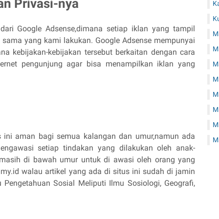
an Privasi-nya
K
K
 dari Google Adsense,dimana setiap iklan yang tampil
M
ja sama yang kami lakukan. Google Adsense mempunyai
M
ana kebijakan-kebijakan tersebut berkaitan dengan cara
ternet pengunjung agar bisa menampilkan iklan yang
Ma
Ma
M
Ma
M
tus ini aman bagi semua kalangan dan umur,namun ada
M
engawasi setiap tindakan yang dilakukan oleh anak-
 masih di bawah umur untuk di awasi oleh orang yang
y.id walau artikel yang ada di situs ini sudah di jamin
engetahuan Sosial Meliputi Ilmu Sosiologi, Geografi,