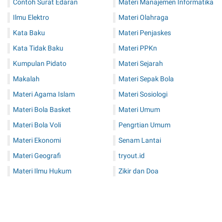
Contoh Surat Edaran
Materi Manajemen Informatika
Ilmu Elektro
Materi Olahraga
Kata Baku
Materi Penjaskes
Kata Tidak Baku
Materi PPKn
Kumpulan Pidato
Materi Sejarah
Makalah
Materi Sepak Bola
Materi Agama Islam
Materi Sosiologi
Materi Bola Basket
Materi Umum
Materi Bola Voli
Pengrtian Umum
Materi Ekonomi
Senam Lantai
Materi Geografi
tryout.id
Materi Ilmu Hukum
Zikir dan Doa