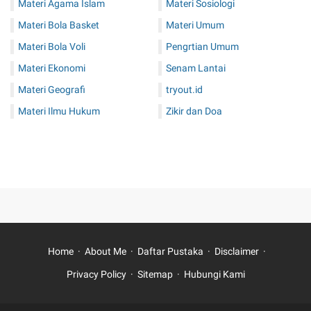
Materi Agama Islam
Materi Sosiologi
Materi Bola Basket
Materi Umum
Materi Bola Voli
Pengrtian Umum
Materi Ekonomi
Senam Lantai
Materi Geografi
tryout.id
Materi Ilmu Hukum
Zikir dan Doa
Home
About Me
Daftar Pustaka
Disclaimer
Privacy Policy
Sitemap
Hubungi Kami