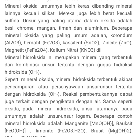
Mineral oksida umumnya lebih keras dibanding mineral
lainnya kecuali silikat. Mereka juga lebih berat kecuali
sulfida. Unsur yang paling utama dalam oksida adalah
besi, chrome, mangan, timah dan aluminium. Beberapa
mineral oksida yang paling umum adalah, korondum
(Al2O3), hematit (Fe2O3), kassiterit (SnO2), Zincite (ZnO),
Magnetit (FeFe2O4), Kalium Nitrat (KNO3),dll
Mineral hidroksida ini merupakan mineral yang terbentuk
dari kombinasi unsur tertentu dengan gugus hidroksil
hidroksida (OH-).
Seperti mineral oksida, mineral hidroksida terbentuk akibat
pencampuran atau persenyawaan unsur-unsur tertentu
dengan hidroksida (OH-). Reaksi pembentukannya dapat
juga terkait dengan pengikatan dengan air. Sama seperti
oksida, pada mineral hidroksida, unsur utamanya pada
umumnya adalah unsur-unsur logam. Beberapa contoh
mineral hidroksida adalah Manganite [MnO(OH)], Bauksit
[FeO(OH)] , limonite (Fe2O3.H2O), Brusit (Mg(OH)2),