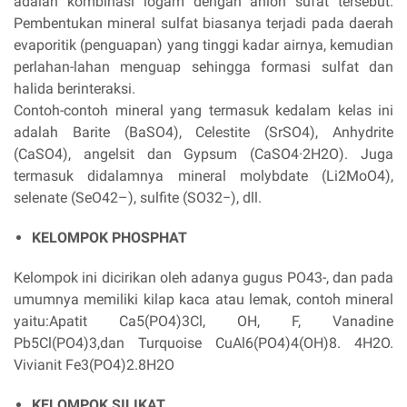
adalah kombinasi logam dengan anion sufat tersebut.
Pembentukan mineral sulfat biasanya terjadi pada daerah
evaporitik (penguapan) yang tinggi kadar airnya, kemudian
perlahan-lahan menguap sehingga formasi sulfat dan
halida berinteraksi.
Contoh-contoh mineral yang termasuk kedalam kelas ini
adalah Barite (BaSO4), Celestite (SrSO4), Anhydrite
(CaSO4), angelsit dan Gypsum (CaSO4·2H2O). Juga
termasuk didalamnya mineral molybdate (Li2MoO4),
selenate (SeO42–), sulfite (SO32−), dll.
KELOMPOK PHOSPHAT
Kelompok ini dicirikan oleh adanya gugus PO43-, dan pada
umumnya memiliki kilap kaca atau lemak, contoh mineral
yaitu:Apatit Ca5(PO4)3Cl, OH, F, Vanadine
Pb5Cl(PO4)3,dan Turquoise CuAl6(PO4)4(OH)8. 4H2O.
Vivianit Fe3(PO4)2.8H2O
KELOMPOK SILIKAT