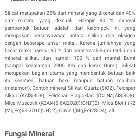
Silicat merupakan 25% dari mineral yang dikenal dan 40%
dari mineral yang dikenali. Hampir 90 % mineral
pembentuk batuan adalah dari kelompok ini, yang
merupakan persenyawaan antara silikon dan oksigen
dengan beberapa unsur metal. Karena jumlahnya yang
besar, maka hampir 90 % dari berat kerak-Bumi terdiri dari
mineral silikat, dan hampir 100 % dari mantel Bumi
(sampai kedalaman 2900 Km dari kerak Bumi). Silikat
merupakan bagian utama yang membentuk batuan baik
itu sedimen, batuan beku maupun batuan malihan
(metamorf). Contoh mineral Silikat: Quartz (SiO2), Feldspar
Alkali (KAlSi3O8), Feldspar Plagioklas ((Ca,Na)AlSi3O8),
Mica Muscovit (K2Al4(Si6Al2O20)(OH,F)2), Mica Biotit (K2
(Mg,Fe)6Si3O10(OH) 2), Olivin ((Mg,Fe)2SiO4), dll.
Fungsi Mineral