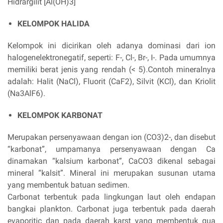
Hidrargilit [Al(OH)3]
KELOMPOK HALIDA
Kelompok ini dicirikan oleh adanya dominasi dari ion
halogenelektronegatif, seperti: F-, Cl-, Br-, I-. Pada umumnya
memiliki berat jenis yang rendah (< 5).Contoh mineralnya
adalah: Halit (NaCl), Fluorit (CaF2), Silvit (KCl), dan Kriolit
(Na3AlF6).
KELOMPOK KARBONAT
Merupakan persenyawaan dengan ion (CO3)2-, dan disebut
“karbonat”, umpamanya persenyawaan dengan Ca
dinamakan “kalsium karbonat”, CaCO3 dikenal sebagai
mineral “kalsit”. Mineral ini merupakan susunan utama
yang membentuk batuan sedimen.
Carbonat terbentuk pada lingkungan laut oleh endapan
bangkai plankton. Carbonat juga terbentuk pada daerah
evaporitic dan pada daerah karst yang membentuk gua