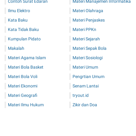
Contoh Surat Edaran
Materi Manajemen Informatika
Ilmu Elektro
Materi Olahraga
Kata Baku
Materi Penjaskes
Kata Tidak Baku
Materi PPKn
Kumpulan Pidato
Materi Sejarah
Makalah
Materi Sepak Bola
Materi Agama Islam
Materi Sosiologi
Materi Bola Basket
Materi Umum
Materi Bola Voli
Pengrtian Umum
Materi Ekonomi
Senam Lantai
Materi Geografi
tryout.id
Materi Ilmu Hukum
Zikir dan Doa