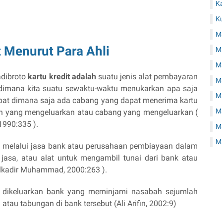
K
K
M
t Menurut Para Ahli
M
Ma
dibroto
kartu kredit adalah
suatu jenis alat pembayaran
Ma
 dimana kita suatu sewaktu-waktu menukarkan apa saja
M
empat dimana saja ada cabang yang dapat menerima kartu
Ma
aan yang mengeluarkan atau cabang yang mengeluarkan (
1990:335 ).
M
M
n melalui jasa bank atau perusahaan pembiayaan dalam
u jasa, atau alat untuk mengambil tunai dari bank atau
lkadir Muhammad, 2000:263 ).
ng dikeluarkan bank yang meminjami nasabah sejumlah
tau tabungan di bank tersebut (Ali Arifin, 2002:9)