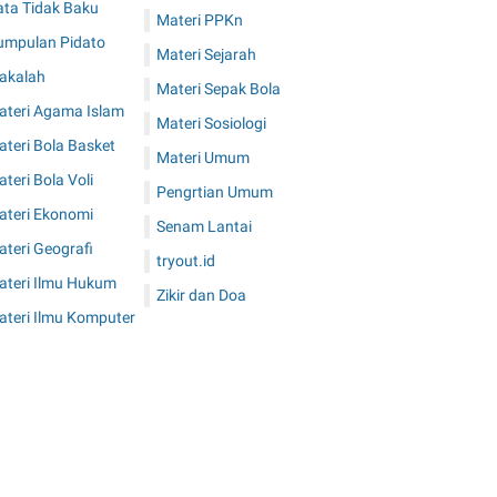
ata Tidak Baku
Materi PPKn
umpulan Pidato
Materi Sejarah
akalah
Materi Sepak Bola
ateri Agama Islam
Materi Sosiologi
teri Bola Basket
Materi Umum
teri Bola Voli
Pengrtian Umum
ateri Ekonomi
Senam Lantai
teri Geografi
tryout.id
ateri Ilmu Hukum
Zikir dan Doa
ateri Ilmu Komputer