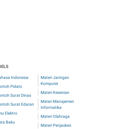
BELS
ahasa Indonesia
Materi Jaringan
Komputer
ontoh Pidato
Materi Kesenian
ontoh Surat Dinas
Materi Manajemen
ontoh Surat Edaran
Informatika
mu Elektro
Materi Olahraga
ata Baku
Materi Penjaskes