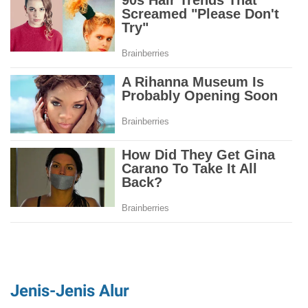
Jenis-Jenis Alur