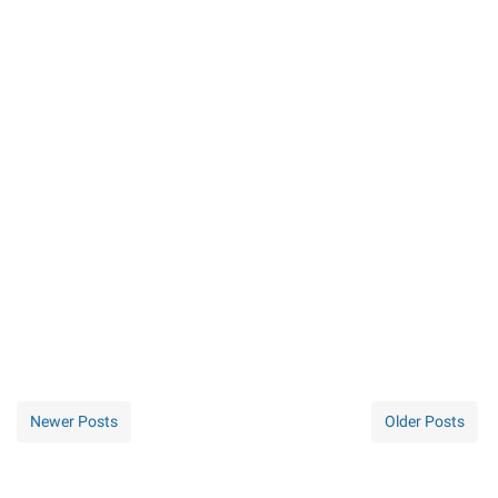
Newer Posts
Older Posts