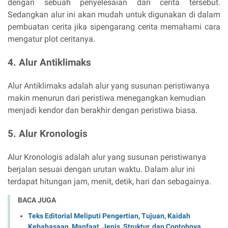
dengan sebuah penyelesaian dari cerita tersebut.
Sedangkan alur ini akan mudah untuk digunakan di dalam
pembuatan cerita jika sipengarang cerita memahami cara
mengatur plot ceritanya.
4.
Alur Antiklimaks
Alur Antiklimaks adalah alur yang susunan peristiwanya
makin menurun dari peristiwa menegangkan kemudian
menjadi kendor dan berakhir dengan peristiwa biasa.
5.
Alur Kronologis
Alur Kronologis adalah alur yang susunan peristiwanya
berjalan sesuai dengan urutan waktu. Dalam alur ini
terdapat hitungan jam, menit, detik, hari dan sebagainya.
BACA JUGA
Teks Editorial Meliputi Pengertian, Tujuan, Kaidah
Kebahasaan, Manfaat, Jenis, Struktur, dan Contohnya