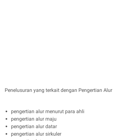
Penelusuran yang terkait dengan Pengertian Alur
pengertian alur menurut para ahli
pengertian alur maju
pengertian alur datar
pengertian alur sirkuler