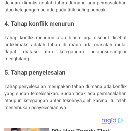
dengan klimaks adalah tahap di mana ada permasalahan
atau ketegangan berada pada titik paling puncak.
4. Tahap konflik menurun
Tahap konflik menurun atau biasa juga disebut disebut
antiklimaks adalah tahap di mana ada masalah mulai
dapat diatasi atau ketegangan berangsur-angsur
menghilang.
5. Tahap penyelesaian
Tahap penyelesaian merupakan tahap di mana ada konflik
yang sudah terselesaikan. Sudah tidak ada permasalahan
ataupun ketegangan antar tokohnya,oleh karena itu telah
menemukan penyelesaiannya.