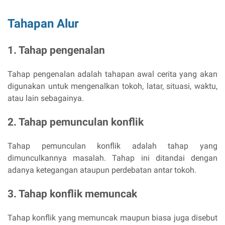
Tahapan Alur
1. Tahap pengenalan
Tahap pengenalan adalah tahapan awal cerita yang akan
digunakan untuk mengenalkan tokoh, latar, situasi, waktu,
atau lain sebagainya.
2. Tahap pemunculan konflik
Tahap pemunculan konflik adalah tahap yang
dimunculkannya masalah. Tahap ini ditandai dengan
adanya ketegangan ataupun perdebatan antar tokoh.
3. Tahap konflik memuncak
Tahap konflik yang memuncak maupun biasa juga disebut