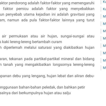
K
Faktor pendorong adalah faktor-faktor yang memengaruhi
kan faktor pemicu adalah faktor yang menyebabkan
K
pun penyebab utama kejadian ini adalah gravitasi yang
M
m, namun ada pula faktor-faktor lainnya yang turut
M
Ma
 air permukaan atau air hujan, sungai-sungai atau
Ma
 kaki lereng-lereng bertambah curam
M
h diperlemah melalui saturasi yang diakibatkan hujan
Ma
n, tekanan pada partikel-partikel mineral dan bidang
M
tanah yang mengakibatkan longsornya lereng-lereng
M
panan debu yang lengang, hujan lebat dan aliran debu-
, penggunaan bahan-bahan peledak, dan bahkan petir
isalnya dari berkumpulnya hujan atau salju