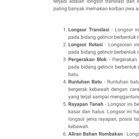
terjadi adalah longsor translasi dan 
paling banyak memakan korban jiwa a
Longsor Translasi
- Longsor in
pada bidang gelincir berbentuk
Longsor Rotasi
- Longsoran in
pada bidang gelincir berbentuk 
Pergerakan Blok
- Pergerakan 
pada bidang gelincir berbentuk r
batu.
Runtuhan Batu
- Runtuhan batu
bergerak kebawah dengan cara j
yang terjal sampai menggantung
Rayapan Tanah
- Longsor ini b
kasar dan halus. Longsor ini ha
longsor jenis rayapan, posisi 
kebawah.
Aliran Bahan Rombakan
- Longs