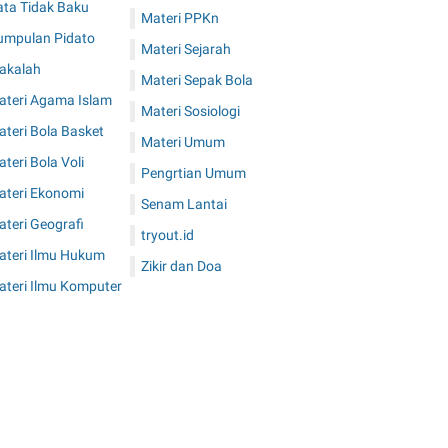
ata Tidak Baku
Materi PPKn
umpulan Pidato
Materi Sejarah
akalah
Materi Sepak Bola
ateri Agama Islam
Materi Sosiologi
teri Bola Basket
Materi Umum
teri Bola Voli
Pengrtian Umum
ateri Ekonomi
Senam Lantai
teri Geografi
tryout.id
ateri Ilmu Hukum
Zikir dan Doa
ateri Ilmu Komputer