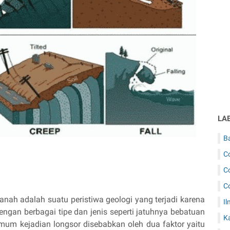
LA
B
C
C
C
anah adalah suatu peristiwa geologi yang terjadi karena
Il
ngan berbagai tipe dan jenis seperti jatuhnya bebatuan
K
mum kejadian longsor disebabkan oleh dua faktor yaitu