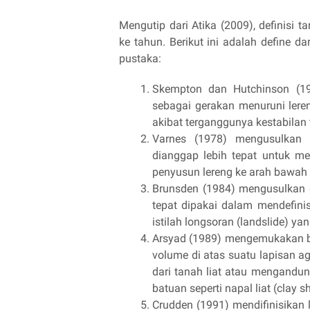
Mengutip dari Atika (2009), definisi
ke tahun. Berikut ini adalah define da
pustaka:
Skempton dan Hutchinson (196
sebagai gerakan menuruni lere
akibat terganggunya kestabilan
Varnes (1978) mengusulkan 
dianggap lebih tepat untuk men
penyusun lereng ke arah bawah a
Brunsden (1984) mengusulkan 
tepat dipakai dalam mendefini
istilah longsoran (landslide) ya
Arsyad (1989) mengemukakan ba
volume di atas suatu lapisan aga
dari tanah liat atau mengandun
batuan seperti napal liat (clay s
Crudden (1991) mendifinisikan 