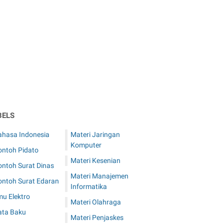
BELS
ahasa Indonesia
Materi Jaringan
Komputer
ontoh Pidato
Materi Kesenian
ontoh Surat Dinas
Materi Manajemen
ontoh Surat Edaran
Informatika
mu Elektro
Materi Olahraga
ata Baku
Materi Penjaskes