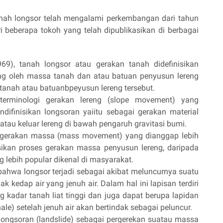
 tanah longsor telah mengalami perkembangan dari tahun
ri beberapa tokoh yang telah dipublikasikan di berbagai
9), tanah longsor atau gerakan tanah didefinisikan
ng oleh massa tanah dan atau batuan penyusun lereng
 tanah atau batuanbpeyusun lereng tersebut.
terminologi gerakan lereng (slope movement) yang
difinisikan longsoran yaiitu sebagai gerakan material
tau keluar lereng di bawah pengaruh gravitasi bumi.
gerakan massa (mass movement) yang dianggap lebih
sikan proses gerakan massa penyusun lereng, daripada
ng lebih popular dikenal di masyarakat.
hwa longsor terjadi sebagai akibat meluncurnya suatu
k kedap air yang jenuh air. Dalam hal ini lapisan terdiri
g kadar tanah liat tinggi dan juga dapat berupa lapidan
hale) setelah jenuh air akan bertindak sebagai peluncur.
longsoran (landslide) sebagai pergerekan suatau massa