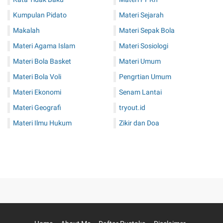
Kumpulan Pidato
Materi Sejarah
Makalah
Materi Sepak Bola
Materi Agama Islam
Materi Sosiologi
Materi Bola Basket
Materi Umum
Materi Bola Voli
Pengrtian Umum
Materi Ekonomi
Senam Lantai
Materi Geografi
tryout.id
Materi Ilmu Hukum
Zikir dan Doa