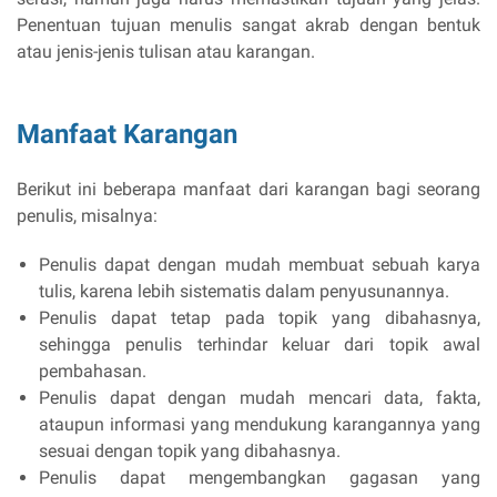
Penentuan tujuan menulis sangat akrab dengan bentuk
atau jenis-jenis tulisan atau karangan.
Manfaat Karangan
Berikut ini beberapa manfaat dari karangan bagi seorang
penulis, misalnya:
Penulis dapat dengan mudah membuat sebuah karya
tulis, karena lebih sistematis dalam penyusunannya.
Penulis dapat tetap pada topik yang dibahasnya,
sehingga penulis terhindar keluar dari topik awal
pembahasan.
Penulis dapat dengan mudah mencari data, fakta,
ataupun informasi yang mendukung karangannya yang
sesuai dengan topik yang dibahasnya.
Penulis dapat mengembangkan gagasan yang