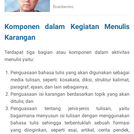
Komponen dalam Kegiatan Menulis
Karangan
Terdapat tiga bagian atau komponen dalam aktivitas
menulis yaitu:
Penguasaan bahasa tulis yang akan digunakan sebagai
media tulisan, seperti: kosakata, diksi, struktur kalimat,
paragraf, ejaan, dan lain sebagainya;
Penguasaan isi karangan berdasarkan topik yang akan
ditulis; dan
Penguasaan tentang jenis-jenis tulisan, yaitu
bagaimana menyusun isi tulisan dengan menggunakan
bahasa tulis sehingga terbentuklah sebuah formasi
yang diinginkan, seperti esai, artikel, cerita pendek,