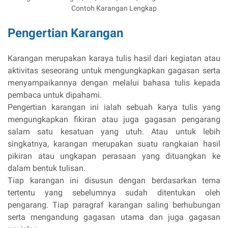
Contoh Karangan Lengkap
Pengertian Karangan
Karangan merupakan karaya tulis hasil dari kegiatan atau
aktivitas seseorang untuk mengungkapkan gagasan serta
menyampaikannya dengan melalui bahasa tulis kepada
pembaca untuk dipahami.
Pengertian karangan ini ialah sebuah karya tulis yang
mengungkapkan fikiran atau juga gagasan pengarang
salam satu kesatuan yang utuh. Atau untuk lebih
singkatnya, karangan merupakan suatu rangkaian hasil
pikiran atau ungkapan perasaan yang dituangkan ke
dalam bentuk tulisan.
Tiap karangan ini disusun dengan berdasarkan tema
tertentu yang sebelumnya sudah ditentukan oleh
pengarang. Tiap paragraf karangan saling berhubungan
serta mengandung gagasan utama dan juga gagasan