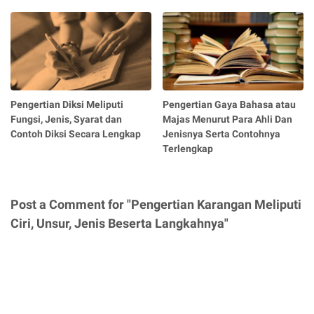
Pengertian Diksi Meliputi
Pengertian Gaya Bahasa atau
Fungsi, Jenis, Syarat dan
Majas Menurut Para Ahli Dan
Contoh Diksi Secara Lengkap
Jenisnya Serta Contohnya
Terlengkap
Post a Comment for "Pengertian Karangan Meliputi
Ciri, Unsur, Jenis Beserta Langkahnya"