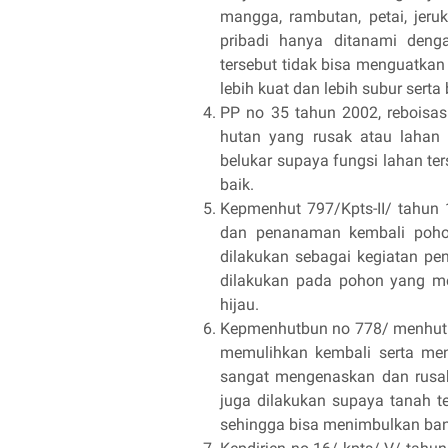
mangga, rambutan, petai, jeruk
pribadi hanya ditanami den
tersebut tidak bisa menguatka
lebih kuat dan lebih subur sert
PP no 35 tahun 2002, rebois
hutan yang rusak atau lahan 
belukar supaya fungsi lahan t
baik.
Kepmenhut 797/Kpts-II/ tahun 
dan penanaman kembali poho
dilakukan sebagai kegiatan pe
dilakukan pada pohon yang me
hijau.
Kepmenhutbun no 778/ menhutbu
memulihkan kembali serta men
sangat mengenaskan dan rusak
juga dilakukan supaya tanah te
sehingga bisa menimbulkan ban