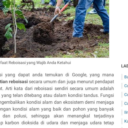
faat Reboisasi yang Wajib Anda Ketahui
LA
sasi yang dapat anda temukan di Google, yang mana
B
tian reboisasi
secara umum dan juga menurut pendapat
C
t. Arti kata dari reboisasi sendiri secara umum adalah
C
yang telan ditebang atau dalam kondisi tandus. Fungsi
mengembalikan kondisi alam dan ekosistem demi menjaga
C
Dengan kondisi alam yang baik dan pohon yang banyak
Il
an polusi, sehingga akan menangkal terjadinya
K
 karbon dioksida di udara dan menjaga udara tetap