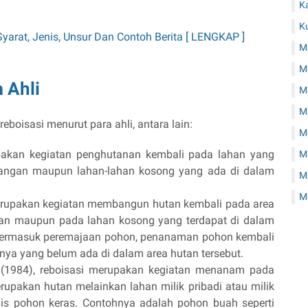
K
K
 Syarat, Jenis, Unsur Dan Contoh Berita [ LENGKAP ]
M
M
 Ahli
Ma
Ma
reboisasi menurut para ahli, antara lain:
M
pakan kegiatan penghutanan kembali pada lahan yang
Ma
bangan maupun lahan-lahan kosong yang ada di dalam
M
M
meurupakan kegiatan membangun hutan kembali pada area
gan maupun pada lahan kosong yang terdapat di dalam
i termasuk peremajaan pohon, penanaman pohon kembali
nya yang belum ada di dalam area hutan tersebut.
(1984), reboisasi merupakan kegiatan menanam pada
pakan hutan melainkan lahan milik pribadi atau milik
is pohon keras. Contohnya adalah pohon buah seperti