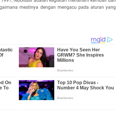
n 1997, reboisasi adalah kegiatan menanam kembali dan
agaimana mestinya dengan mengacu pada aturan yang