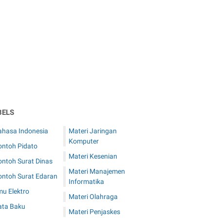
BELS
ahasa Indonesia
Materi Jaringan
Komputer
ontoh Pidato
Materi Kesenian
ontoh Surat Dinas
Materi Manajemen
ontoh Surat Edaran
Informatika
mu Elektro
Materi Olahraga
ata Baku
Materi Penjaskes