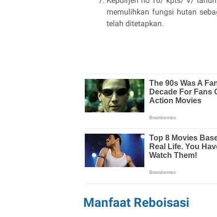
Kepdirjen no 16/ kpts/ V/ tahu
memulihkan fungsi hutan seb
telah ditetapkan.
Manfaat Reboisasi