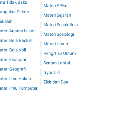
ata Tidak Baku
Materi PPKn
umpulan Pidato
Materi Sejarah
akalah
Materi Sepak Bola
ateri Agama Islam
Materi Sosiologi
teri Bola Basket
Materi Umum
teri Bola Voli
Pengrtian Umum
ateri Ekonomi
Senam Lantai
teri Geografi
tryout.id
ateri Ilmu Hukum
Zikir dan Doa
ateri Ilmu Komputer